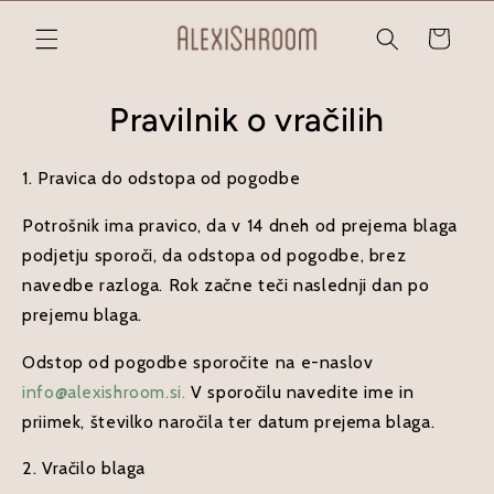
Preskoči
na
Košarica
vsebino
Pravilnik o vračilih
1. Pravica do odstopa od pogodbe
Potrošnik ima pravico, da v 14 dneh od prejema blaga
podjetju sporoči, da odstopa od pogodbe, brez
navedbe razloga. Rok začne teči naslednji dan po
prejemu blaga.
Odstop od pogodbe sporočite na e-naslov
info@alexishroom.si.
V sporočilu navedite ime in
priimek, številko naročila ter datum prejema blaga.
2. Vračilo blaga