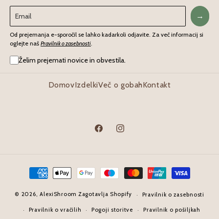
→
Od prejemanja e-sporočil se lahko kadarkoli odjavite. Za več informacij si
oglejte naš
Pravilnik o zasebnosti
.
Želim prejemati novice in obvestila.
Domov
Izdelki
Več o gobah
Kontakt
Facebook
Instagram
Načini
plačila
© 2026,
AlexiShroom
Zagotavlja Shopify
Pravilnik o zasebnosti
Pravilnik o vračilih
Pogoji storitve
Pravilnik o pošiljkah