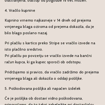
odstranjena, odstop od pogodbe ni več možen.
4. Vračilo kupnine
Kupnino vrnemo najkasneje v 14 dneh od prejema
vrnjenega blaga oziroma od prejema dokazila, da je
bilo blago poslano nazaj.
Pri plačilu s kartico preko Stripe se vračilo izvede na
isto plačilno sredstvo.
Pri plačilu po povzetju se vračilo izvede na bančni
račun kupca, ki ga kupec sporoči ob odstopu.
Pridržujemo si pravico, da vračilo zadržimo do prejema
vrnjenega blaga ali dokazila o oddaji pošiljke.
5. Poškodovana pošiljka ali napačen izdelek
Če je pošiljka ob dostavi vidno poškodovana,
priporočamo, da to takoj zabeležite pri dostavljalcu