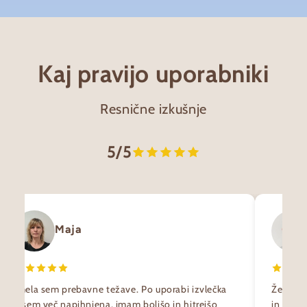
Kaj pravijo uporabniki
Resnične izkušnje
5/5
Maja
Imela sem prebavne težave. Po uporabi izvlečka
Že neka
nisem več napihnjena, imam boljšo in hitrejšo
in Chro