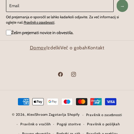
→
Od prejemanja e-sporočil se lahko kadarkoli odjavite. Za več informacij si
oglejte naš
Pravilnik o zasebnosti
.
Želim prejemati novice in obvestila.
Domov
Izdelki
Več o gobah
Kontakt
Facebook
Instagram
Načini
plačila
© 2026,
AlexiShroom
Zagotavlja Shopify
Pravilnik o zasebnosti
Pravilnik o vračilih
Pogoji storitve
Pravilnik o pošiljkah
Pravno obvestilo
Podatki za stik
Pravilnik o preklicu