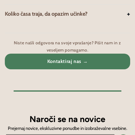
dosegamo z skrbno pridelanimi gobami in posebnim
postopkom dvojne ekstrakcije, ki omogoča, da se iz gob
Ekstrakti ne vsebujejo alkohola. Etanol se uporablja kot
+
Koliko časa traja, da opazim učinke?
pridobi več koristnih spojin.
del procesa ekstrakcije, saj omogoča učinkovito
pridobivanje bioaktivnih spojin iz gob, vendar je iz
Večina uporabnikov prve spremembe opazi po 1–3
končnega produkta popolnoma odstranjen.
tednih redne uporabe, saj gre za naravne izvlečke, ki
delujejo postopoma.
Niste našli odgovora na svoje vprašanje? Pišit nam in z
veseljem pomagamo.
Kontaktiraj nas →
Naroči se na novice
Prejemaj novice, ekskluzivne ponudbe in izobraževalne vsebine.