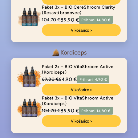
Paket 3x – BIO CereShroom Clarity
(Resasti bradovec)
89,90 €
104,70 €
Prihrani 14,80 €
V košarico >
Kordiceps
Paket 2x – BIO VitaShroom Active
(Kordiceps)
64,90 €
69,80 €
Prihrani 4,90 €
V košarico >
Paket 3x – BIO VitaShroom Active
(Kordiceps)
89,90 €
104,70 €
Prihrani 14,80 €
V košarico >