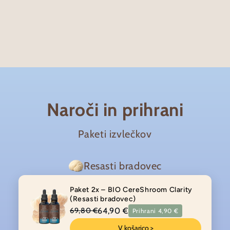
←
←
←
←
🧪 Izvedi ekstrakcijo →
💧 Napolni stekleničke →
🚚 Pošlji paket →
🔍 Preveri kakovost →
←
Naroči in prihrani
Paketi izvlečkov
Resasti bradovec
Paket 2x – BIO CereShroom Clarity
(Resasti bradovec)
64,90 €
69,80 €
Prihrani 4,90 €
V košarico >