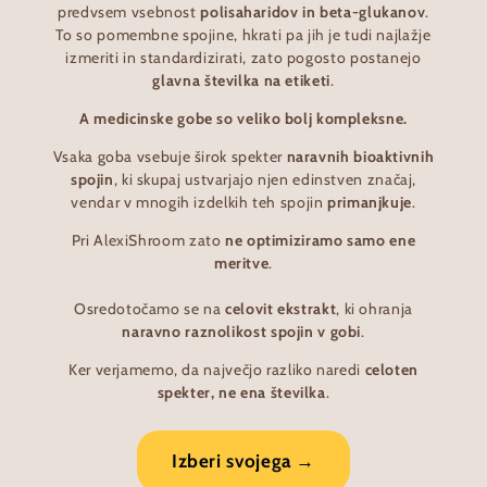
predvsem vsebnost
polisaharidov in beta-glukanov
.
To so pomembne spojine, hkrati pa jih je tudi najlažje
izmeriti in standardizirati, zato pogosto postanejo
glavna številka na etiketi
.
A medicinske gobe so veliko bolj kompleksne.
Vsaka goba vsebuje širok spekter
naravnih bioaktivnih
spojin
, ki skupaj ustvarjajo njen edinstven značaj,
vendar v mnogih izdelkih teh spojin
primanjkuje
.
Pri AlexiShroom zato
ne optimiziramo samo ene
meritve
.
Osredotočamo se na
celovit ekstrakt
, ki ohranja
naravno raznolikost spojin v gobi
.
Ker verjamemo, da največjo razliko naredi
celoten
spekter, ne ena številka
.
Izberi svojega →