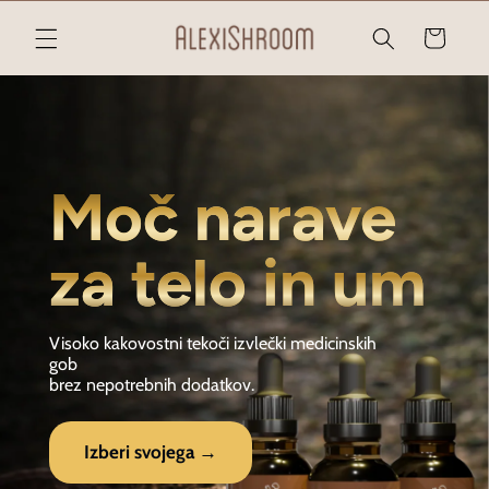
Preskoči
na
Košarica
vsebino
Moč narave
za telo in um
Visoko kakovostni tekoči izvlečki medicinskih
gob
brez nepotrebnih dodatkov.
Izberi svojega →