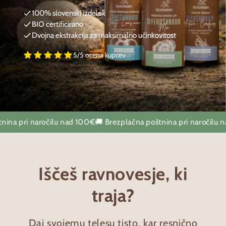
100% slovenski izdelek
BIO certificirano
Dvojna ekstrakcija za maksimalno učinkovitost
5/5 ocena kupcev
 nad 100€
🚚 Brezplačna poštnina pri naročilu nad 100€
🚚 Brezpla
Iščeš ravnovesje, ki
traja?
Daj svojemu telesu tisto, kar resnično