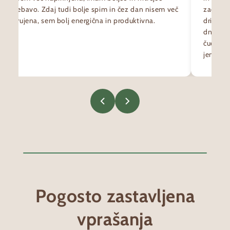
prebavo. Zdaj tudi bolje spim in čez dan nisem več
začel j
utrujena, sem bolj energična in produktivna.
drisko i
dneh je
čudovit
jemala p
Pogosto zastavljena
vprašanja