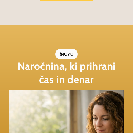
❗NOVO
Naročnina, ki prihrani
čas in denar